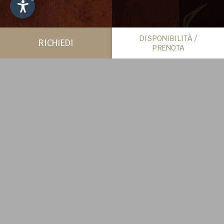
DISPONIBILITÀ /
RICHIEDI
PRENOTA
PIÙ SPAZIO PER SÉ
CHALET
SCOPRI DI PIÙ