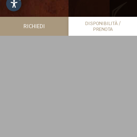
DISPONIBILITÀ /
RICHIEDI
PRENOTA
PIÙ SPAZIO PER SÉ
CHALET
SCOPRI DI PIÙ