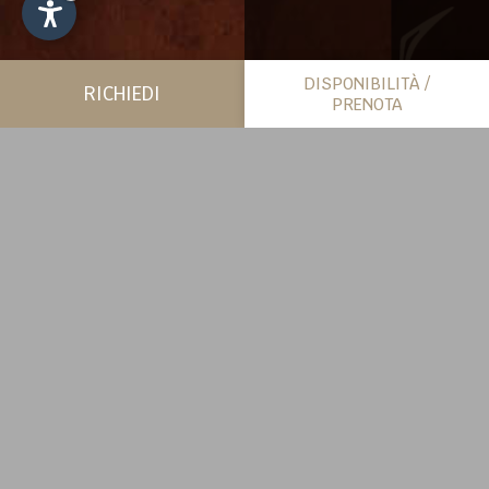
DISPONIBILITÀ /
RICHIEDI
PRENOTA
PIÙ SPAZIO PER SÉ
CHALET
SCOPRI DI PIÙ