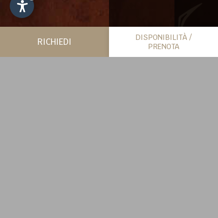
DISPONIBILITÀ /
RICHIEDI
PRENOTA
PIÙ SPAZIO PER SÉ
CHALET
SCOPRI DI PIÙ