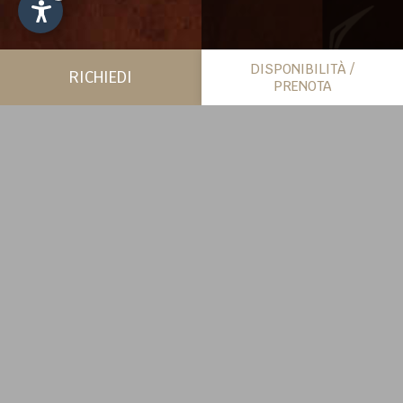
DISPONIBILITÀ /
RICHIEDI
PRENOTA
PIÙ SPAZIO PER SÉ
CHALET
SCOPRI DI PIÙ